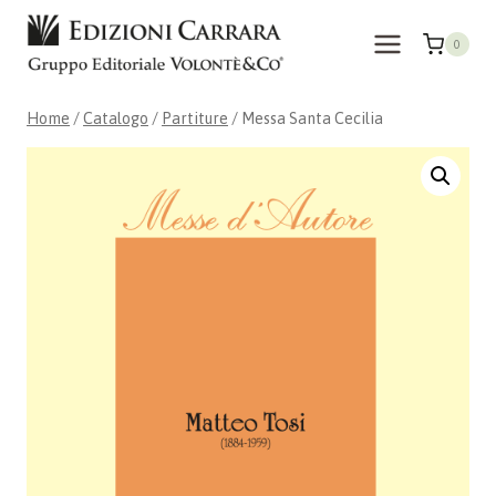
Salta
al
0
contenuto
Home
/
Catalogo
/
Partiture
/
Messa Santa Cecilia