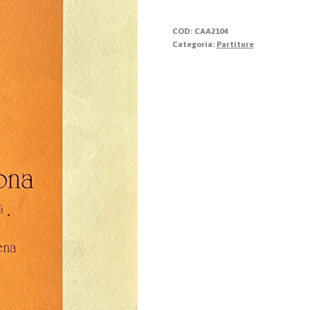
Patrona
quantità
COD:
CAA2104
Categoria:
Partiture