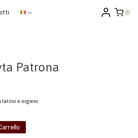
atti
0
yta Patrona
in latino e organo
Carrello