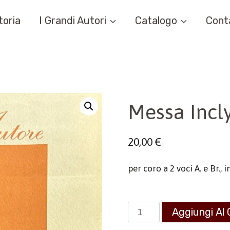
toria
I Grandi Autori
Catalogo
Cont
Messa Incl
20,00
€
per coro a 2 voci A. e Br., 
Messa
Aggiungi Al 
Inclyta