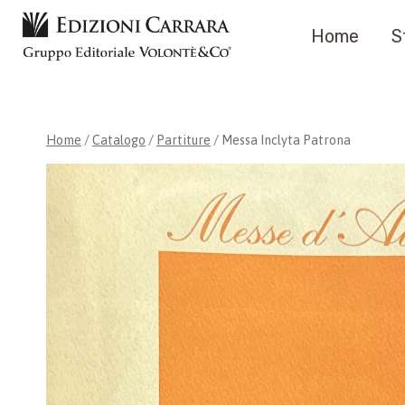
Salta
Home
S
al
contenuto
Home
/
Catalogo
/
Partiture
/
Messa Inclyta Patrona