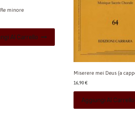
 Re minore
ngi Al Carrello
Miserere mei Deus (a cappe
16,90
€
Aggiungi Al Carrello