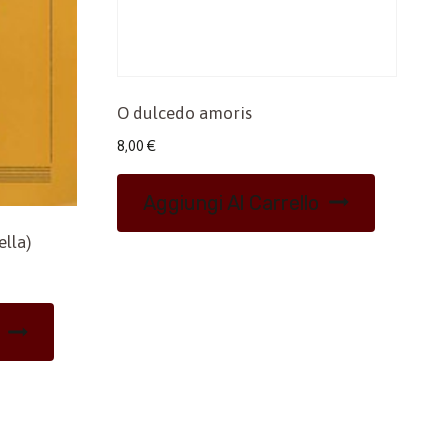
O dulcedo amoris
8,00
€
Aggiungi Al Carrello
lla)