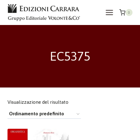
Salta
al
0
contenuto
EC5375
Visualizzazione del risultato