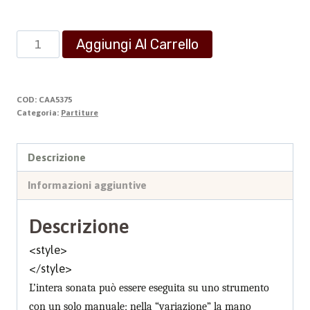
Sonata
Aggiungi Al Carrello
per
Organo
quantità
COD:
CAA5375
Categoria:
Partiture
Descrizione
Informazioni aggiuntive
Descrizione
<style>
</style>
L’intera sonata può essere eseguita su uno strumento
con un solo manuale; nella “variazione” la mano