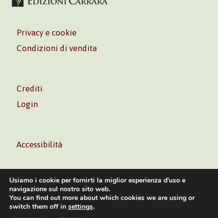
Privacy e cookie
Condizioni di vendita
Crediti
Login
Accessibilità
Usiamo i cookie per fornirti la miglior esperienza d'uso e
navigazione sul nostro sito web.
You can find out more about which cookies we are using or
Volontè & Co. Srl – P.I. 06181480960 –
info@volonte-
switch them off in
settings
.
co.com
– Tel.
+39 02 45473285