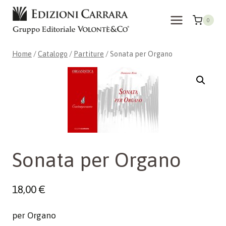
Salta
al
0
contenuto
Home
/
Catalogo
/
Partiture
/
Sonata per Organo
Sonata per Organo
18,00
€
per Organo