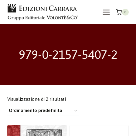
Salta
al
0
contenuto
979-0-2157-5407-2
Visualizzazione di 2 risultati