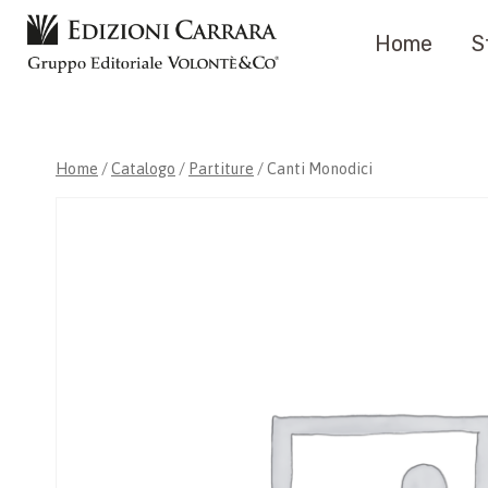
Salta
Home
S
al
contenuto
Home
/
Catalogo
/
Partiture
/
Canti Monodici