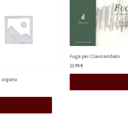
Fuga per Clavicembalo
13,90
€
 organo
Aggiungi Al Carrello
ngi Al Carrello