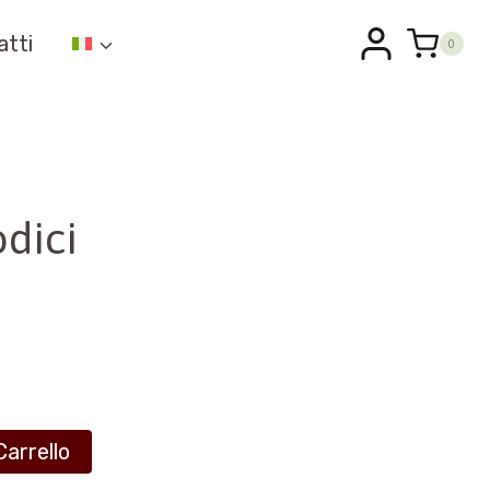
atti
0
dici
Carrello