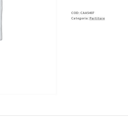
quantità
COD:
CAA5407
Categoria:
Partiture