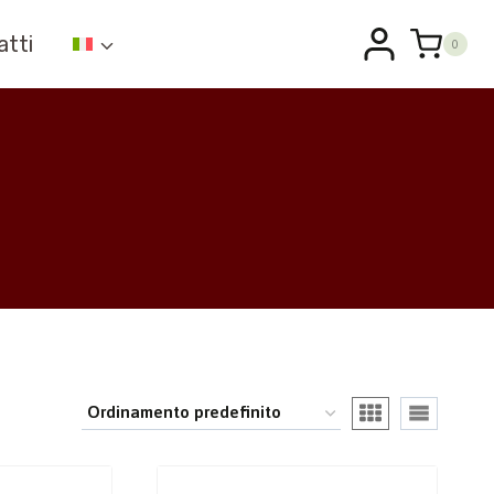
atti
0