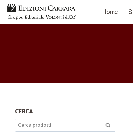
Salta
Home
S
al
contenuto
CERCA
Cerca:
Cerca