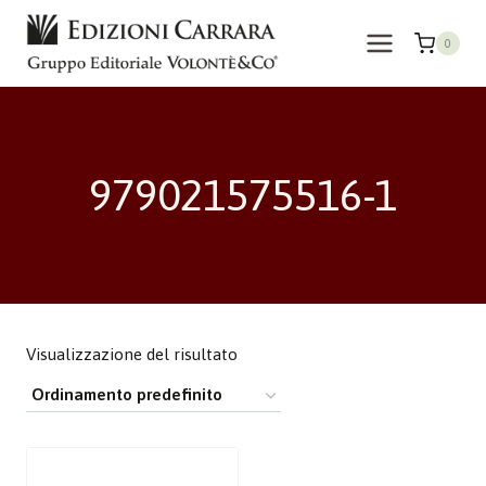
Salta
al
0
contenuto
979021575516-1
Visualizzazione del risultato