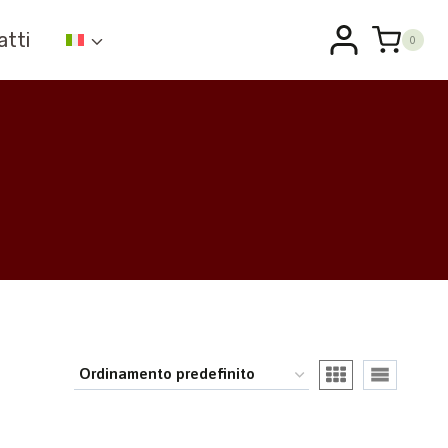
atti
0