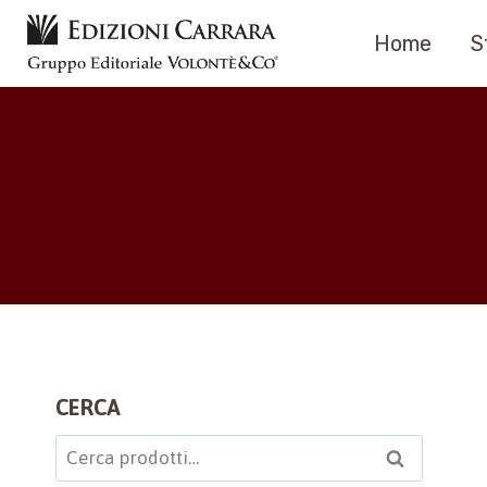
Salta
Home
S
al
contenuto
CERCA
Cerca:
Cerca