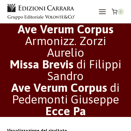
Salta
al
0
contenuto
Ave Verum Corpus
Armonizz. Zorzi
Aurelio
Missa Brevis
di Filippi
Sandro
Ave Verum Corpus
di
Pedemonti Giuseppe
Ecce Pa
Visualizzazione del risultato