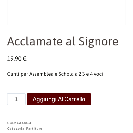
Acclamate al Signore
19,90
€
Canti per Assemblea e Schola a 2,3 e 4 voci
Acclamate
Aggiungi Al Carrello
al
Signore
quantità
COD:
CAA4404
Categoria:
Partiture