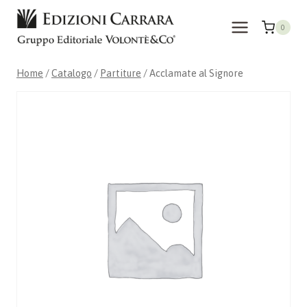
Salta
al
0
contenuto
Home
/
Catalogo
/
Partiture
/
Acclamate al Signore