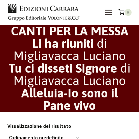
Salta
al
0
contenuto
CANTI PER LA MESSA
Li ha riuniti
di
Migliavacca Luciano
Tu ci disseti Signore
di
Migliavacca Luciano
Alleluia-Io sono il
Pane vivo
Visualizzazione del risultato