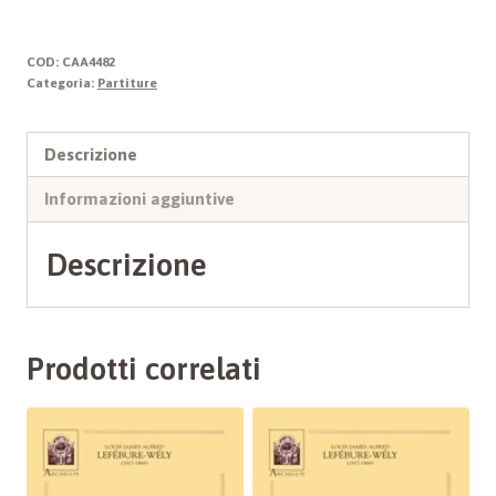
Vita
-
COD:
CAA4482
Ieri
Categoria:
Partiture
-
oggi
Descrizione
-
Informazioni aggiuntive
sempre
quantità
Descrizione
Prodotti correlati