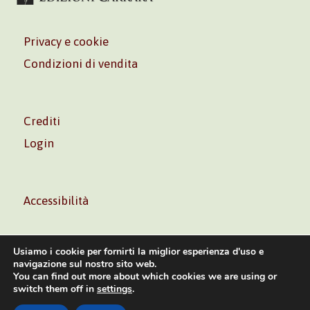
Privacy e cookie
Condizioni di vendita
Crediti
Login
Accessibilità
Usiamo i cookie per fornirti la miglior esperienza d'uso e
navigazione sul nostro sito web.
You can find out more about which cookies we are using or
Volontè & Co. Srl – P.I. 06181480960 –
info@volonte-
switch them off in
settings
.
co.com
– Tel.
+39 02 45473285