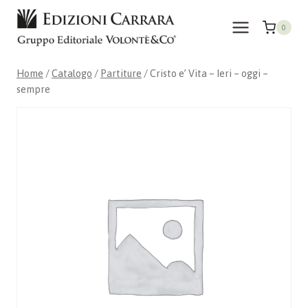
Salta
al
0
contenuto
Home
/
Catalogo
/
Partiture
/
Cristo e’ Vita – Ieri – oggi –
sempre