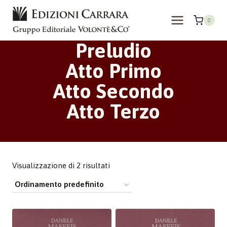
Salta
al
0
contenuto
Preludio
Atto Primo
Atto Secondo
Atto Terzo
Visualizzazione di 2 risultati