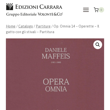
Salta
al
0
contenuto
Home
/
Catalogo
/
Partiture
/
Op. Omnia 14 – Operette – Il
gatto con gli stivali – Partitura