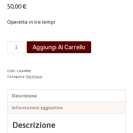
50,00
€
Operetta in tre tempi
Op.
Aggiungi Al Carrello
Omnia
14
-
COD:
CAA4901
Operette
Categoria:
Partiture
-
Il
Descrizione
gatto
Informazioni aggiuntive
con
gli
Descrizione
stivali
-