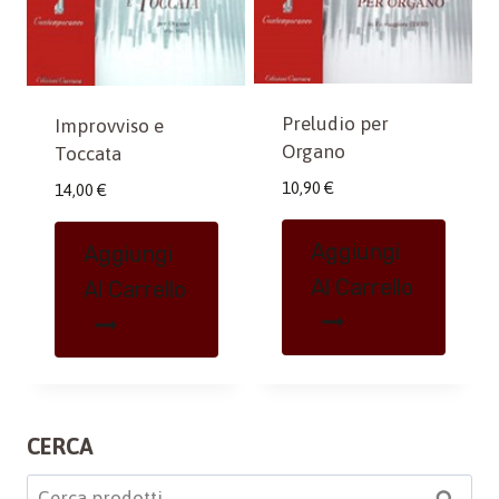
Preludio per
Improvviso e
Organo
Toccata
10,90
€
14,00
€
Aggiungi
Aggiungi
Al Carrello
Al Carrello
CERCA
Cerca: