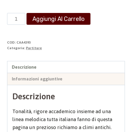
Preludio
Aggiungi Al Carrello
per
Organo
quantità
COD:
CAA4393
Categoria:
Partiture
Descrizione
Informazioni aggiuntive
Descrizione
Tonalità, rigore accademico insieme ad una
linea melodica tutta italiana fanno di questa
pagina un prezioso richiamo a climi antichi.