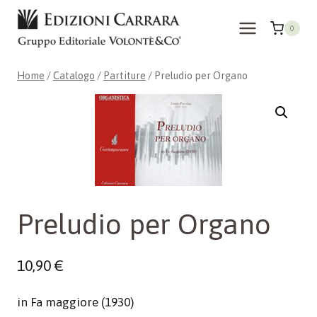
Salta
al
0
contenuto
Home
/
Catalogo
/
Partiture
/
Preludio per Organo
Preludio per Organo
10,90
€
in Fa maggiore (1930)