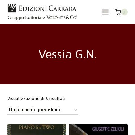
Salta
al
0
contenuto
Vessia G.N.
Visualizzazione di 6 risultati