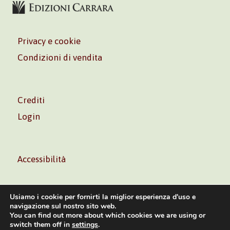
Privacy e cookie
Condizioni di vendita
Crediti
Login
Accessibilità
Usiamo i cookie per fornirti la miglior esperienza d'uso e
navigazione sul nostro sito web.
You can find out more about which cookies we are using or
Volontè & Co. Srl – P.I. 06181480960 –
info@volonte-
switch them off in
settings
.