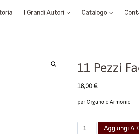
toria
I Grandi Autori
Catalogo
Cont
11 Pezzi Fac
18,00
€
per Organo o Armonio
11
Aggiungi Al 
Pezzi