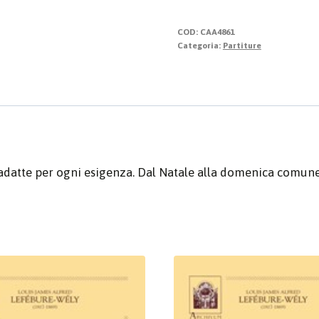
Facili
quantità
COD:
CAA4861
Categoria:
Partiture
 adatte per ogni esigenza. Dal Natale alla domenica comune