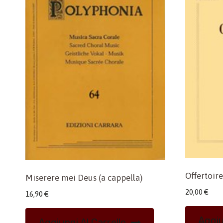
Offertoire
Miserere mei Deus (a cappella)
20,00
€
16,90
€
Aggiu
Aggiungi Al Carrello