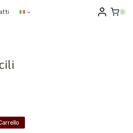
atti
0
ili
Carrello