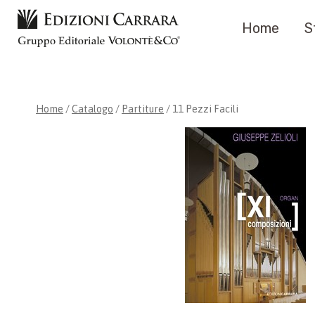
Salta
Home
S
al
contenuto
Home
/
Catalogo
/
Partiture
/
11 Pezzi Facili