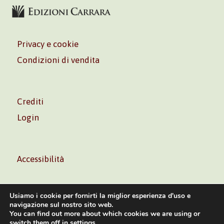
Privacy e cookie
Condizioni di vendita
Crediti
Login
Accessibilità
Usiamo i cookie per fornirti la miglior esperienza d'uso e
navigazione sul nostro sito web.
You can find out more about which cookies we are using or
Volontè & Co. Srl – P.I. 06181480960 –
info@volonte-
switch them off in
settings
.