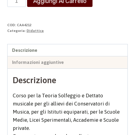
Aggiungi Al Carrello
Parlati
-
Volume
COD:
CAA4212
secondo
Categoria:
Didattica
quantità
Descrizione
Informazioni aggiuntive
Descrizione
Corso per la Teoria Solfeggio e Dettato
musicale per gli allievi dei Conservatori di
Musica, per gli Istituti equiparati, per le Scuole
Medie, Licei Sperimentali, Accademie e Scuole
private.