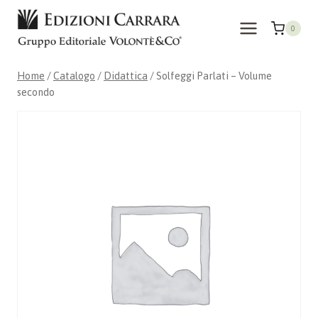
Salta
al
0
contenuto
Home
/
Catalogo
/
Didattica
/
Solfeggi Parlati – Volume
secondo