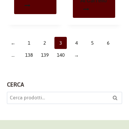
Al Carrello
←
1
2
3
4
5
6
…
138
139
140
→
CERCA
Cerca:
Cerca