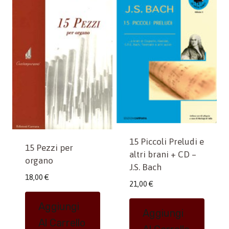
15 Piccoli Preludi e
15 Pezzi per
altri brani + CD –
organo
J.S. Bach
18,00
€
21,00
€
Aggiungi
Aggiungi
Al Carrello