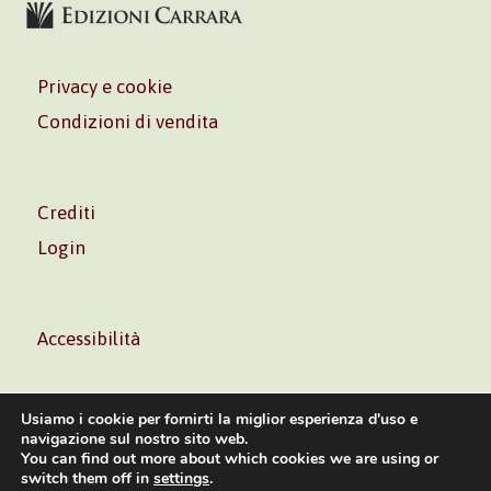
Privacy e cookie
Condizioni di vendita
Crediti
Login
Accessibilità
Usiamo i cookie per fornirti la miglior esperienza d'uso e
navigazione sul nostro sito web.
You can find out more about which cookies we are using or
Volontè & Co. Srl – P.I. 06181480960 –
info@volonte-
switch them off in
settings
.