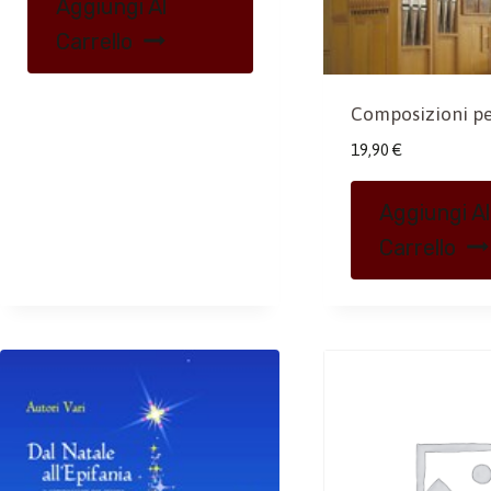
Aggiungi Al
Carrello
Composizioni p
19,90
€
Aggiungi Al
Carrello