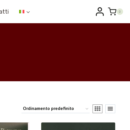
atti
0