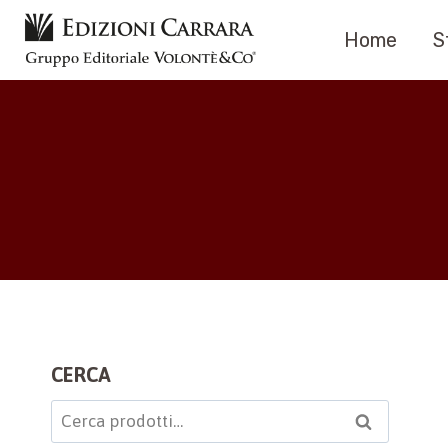
Salta
Home
S
al
contenuto
CERCA
Cerca:
Cerca