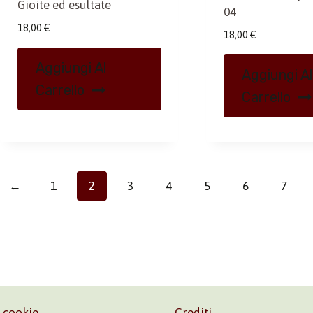
Gioite ed esultate
04
18,00
€
18,00
€
Aggiungi Al
Aggiungi Al
Carrello
Carrello
←
1
2
3
4
5
6
7
e cookie
Crediti