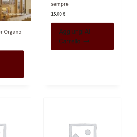
sempre
15,00
€
Aggiungi Al
er Organo
Carrello