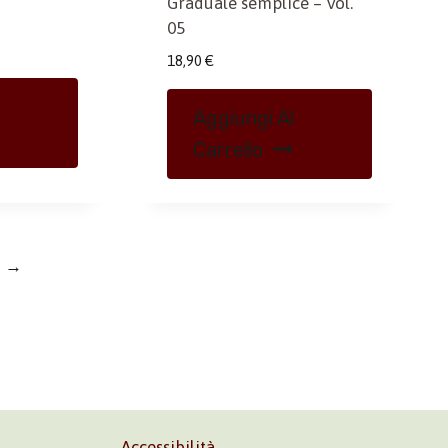
Graduale semplice – Vol.
05
18,90
€
Aggiungi Al
Carrello
→
Accessibilità