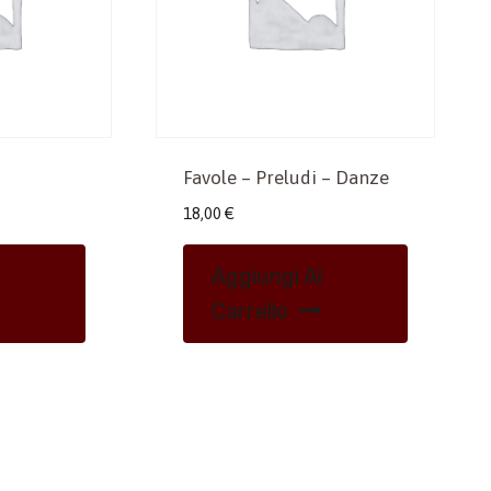
Favole – Preludi – Danze
18,00
€
Aggiungi Al
Carrello