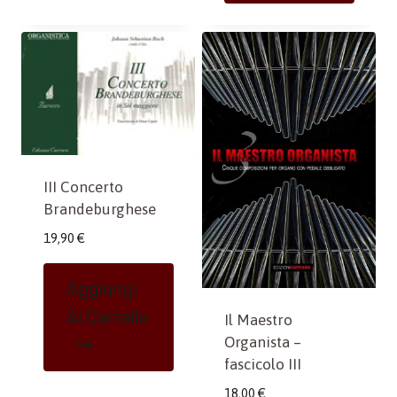
III Concerto
Brandeburghese
19,90
€
Aggiungi
Al Carrello
Il Maestro
Organista –
fascicolo III
18,00
€