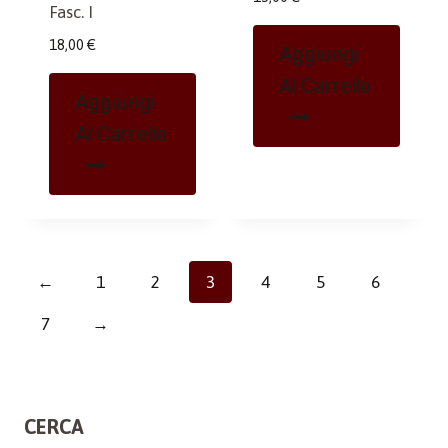
Fasc. I
18,00
€
Aggiungi
Al Carrello
Aggiungi
Al Carrello
←
1
2
3
4
5
6
7
→
CERCA