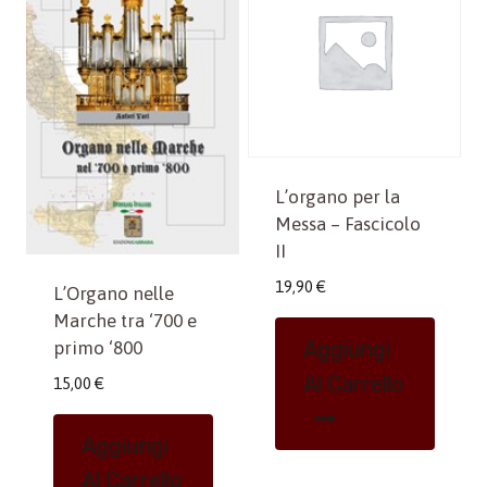
L’organo per la
Messa – Fascicolo
II
19,90
€
L’Organo nelle
Marche tra ‘700 e
Aggiungi
primo ‘800
Al Carrello
15,00
€
Aggiungi
Al Carrello