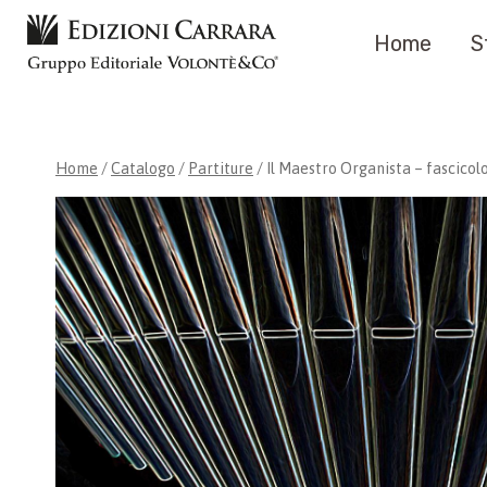
Salta
Home
S
al
contenuto
Home
/
Catalogo
/
Partiture
/
Il Maestro Organista – fascicolo 