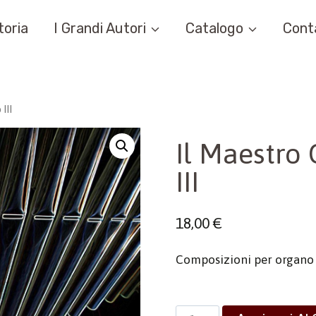
toria
I Grandi Autori
Catalogo
Cont
III
Il Maestro 
III
18,00
€
Composizioni per organo 
Il