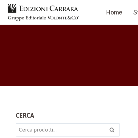
Salta
Home
S
al
contenuto
CERCA
Cerca:
Cerca