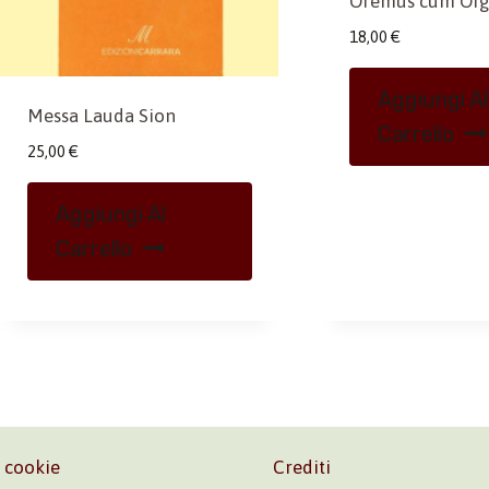
Oremus cum Or
18,00
€
Aggiungi Al
Messa Lauda Sion
Carrello
25,00
€
Aggiungi Al
Carrello
e cookie
Crediti