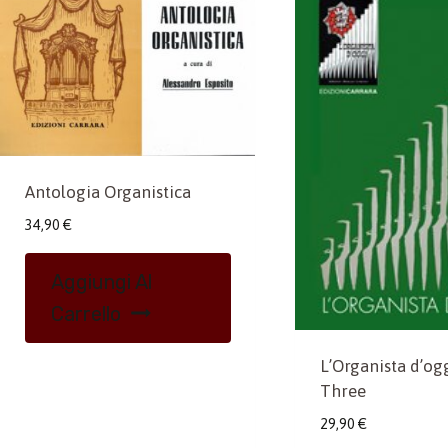
Antologia Organistica
34,90
€
Aggiungi Al
Carrello
L’Organista d’ogg
Three
29,90
€