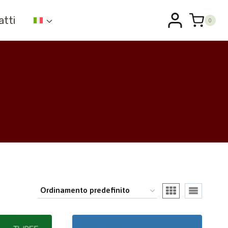
atti
0