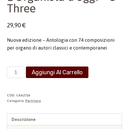
Three
29,90
€
Nuova edizione – Antologia con 74 composizioni
per organo di autori classici e contemporanei
L'Organista
Aggiungi Al Carrello
d'oggi
-
3
COD:
CAA2716
Three
Categoria:
Partiture
quantità
Descrizione