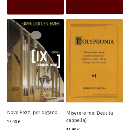
Carrello
Carrello
Nove Pezzi per organo
Miserere mei Deus (a
cappella)
15,00
€
16,90
€