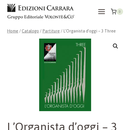
Salta
al
0
contenuto
Home
/
Catalogo
/
Partiture
/
L’Organista d’oggi – 3 Three
L’Organista d’oggi – 3