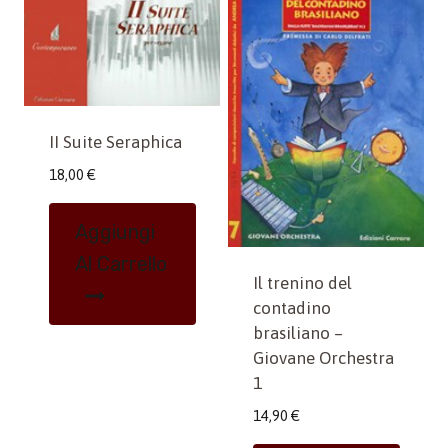
II Suite Seraphica
18,00
€
Aggiungi
Al Carrello
Il trenino del
contadino
brasiliano –
Giovane Orchestra
1
14,90
€