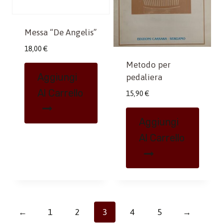
Messa “De Angelis”
18,00
€
Metodo per
Aggiungi
pedaliera
Al Carrello
15,90
€
Aggiungi
Al Carrello
←
1
2
3
4
5
→