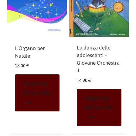
La danza delle
L’Organo per
adolescenti –
Natale
Giovane Orchestra
18,00
€
1
14,90
€
Aggiungi
Al Carrello
Aggiungi
Al Carrello