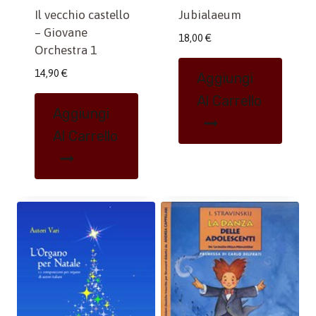
Il vecchio castello
Jubialaeum
– Giovane
18,00
€
Orchestra 1
14,90
€
Aggiungi
Al Carrello
Aggiungi
Al Carrello