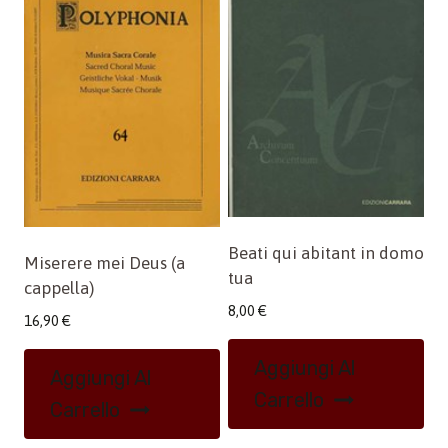
Beati qui abitant in domo
Miserere mei Deus (a
tua
cappella)
8,00
€
16,90
€
Aggiungi Al
Aggiungi Al
Carrello
Carrello