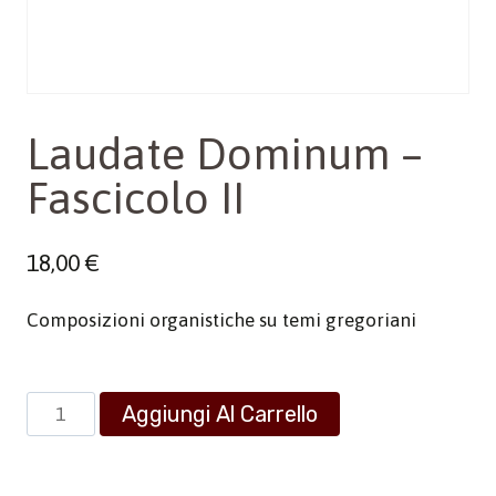
Laudate Dominum –
Fascicolo II
18,00
€
Composizioni organistiche su temi gregoriani
Laudate
Aggiungi Al Carrello
Dominum
-
Fascicolo