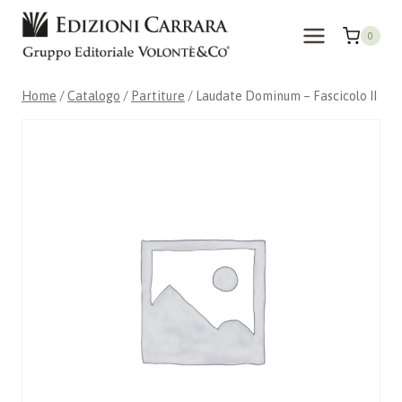
Salta
al
0
contenuto
Home
/
Catalogo
/
Partiture
/
Laudate Dominum – Fascicolo II