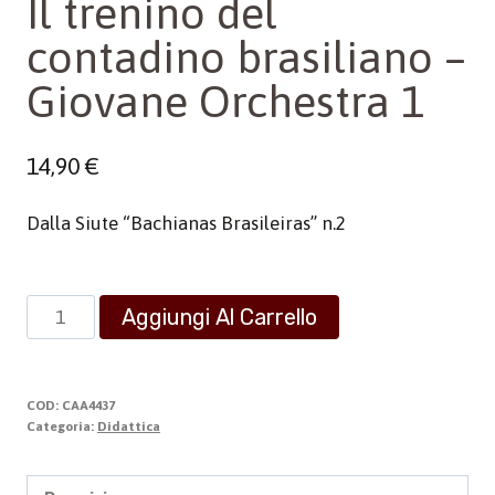
Il trenino del
contadino brasiliano –
Giovane Orchestra 1
14,90
€
Dalla Siute “Bachianas Brasileiras” n.2
Il
Aggiungi Al Carrello
trenino
del
contadino
COD:
CAA4437
brasiliano
Categoria:
Didattica
-
Giovane