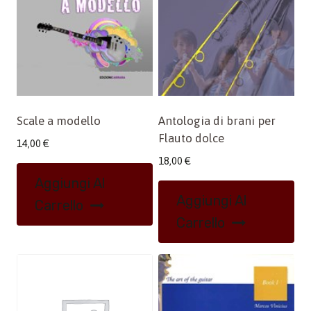
Scale a modello
Antologia di brani per
Flauto dolce
14,00
€
18,00
€
Aggiungi Al
Aggiungi Al
Carrello
Carrello