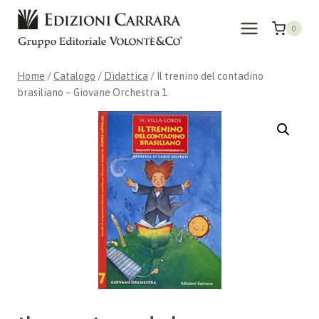
Salta
al
0
contenuto
Home
/
Catalogo
/
Didattica
/
Il trenino del contadino
brasiliano – Giovane Orchestra 1