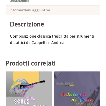
Descrizione
Orchestra
Informazioni aggiuntive
1
quantità
Descrizione
Composizione classica trascritta per strumenti
didattici da Cappellari Andrea.
Prodotti correlati