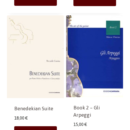
Book 2 – Gli
Benedekian Suite
Arpeggi
18,00
€
15,00
€