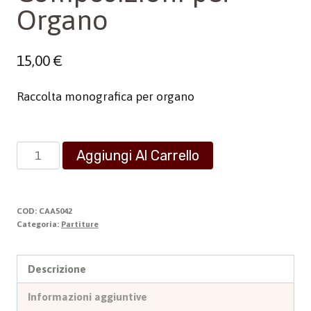
Organo
15,00
€
Raccolta monografica per organo
Composizioni
Aggiungi Al Carrello
per
Organo
quantità
COD:
CAA5042
Categoria:
Partiture
Descrizione
Informazioni aggiuntive