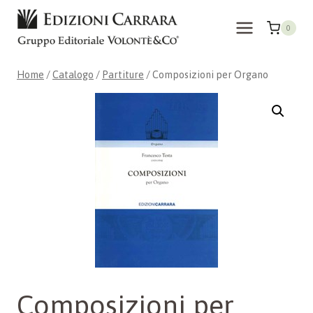
Salta
al
0
contenuto
Home
/
Catalogo
/
Partiture
/
Composizioni per Organo
Composizioni per