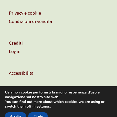
Privacy e cookie
Condizioni di vendita
Crediti
Login
Accessibilità
Usiamo i cookie per fornirti la miglior esperienza d'uso e
navigazione sul nostro sito web.
You can find out more about which cookies we are using or
Volontè & Co. Srl – P.I. 06181480960 –
info@volonte-
switch them off in
settings
.
co.com
– Tel.
+39 02 45473285
Accetta
Rifiuta