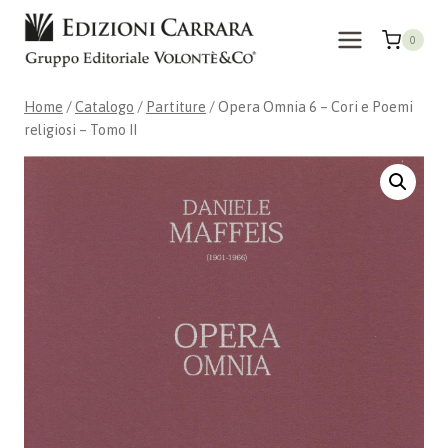
Salta
al
0
contenuto
Home
/
Catalogo
/
Partiture
/
Opera Omnia 6 – Cori e Poemi
religiosi – Tomo II