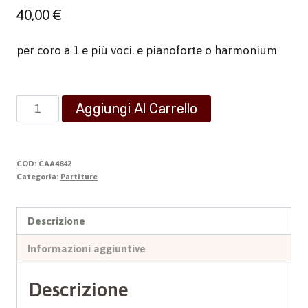
40,00
€
per coro a 1 e più voci. e pianoforte o harmonium
Opera
Aggiungi Al Carrello
Omnia
6
-
COD:
CAA4842
Cori
Categoria:
Partiture
e
Poemi
Descrizione
religiosi
Informazioni aggiuntive
-
Tomo
Descrizione
II
quantità