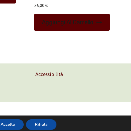
26,00
€
Aggiungi Al Carrello
Accessibilità
02 45473285
Accetta
Rifiuta