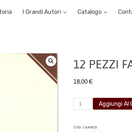
toria
I Grandi Autori
Catalogo
Cont
12 PEZZI F
18,00
€
12
Aggiungi Al 
PEZZI
FACILI
quantità
COD:
CAA0515