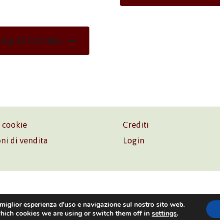
ngi Al Carrello
e cookie
Crediti
ni di vendita
Login
o. Srl – P.I. 06181480960 –
info@volonte-co.com
– Tel.
+39 
 miglior esperienza d'uso e navigazione sul nostro sito web.
hich cookies we are using or switch them off in
settings
.