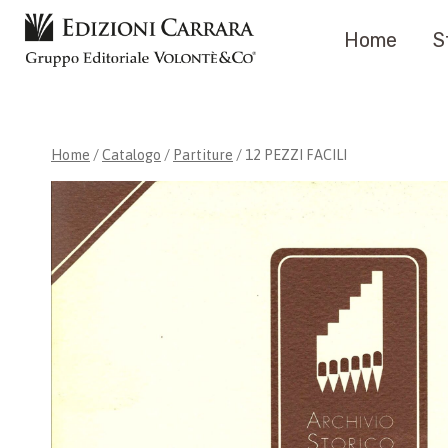
Salta
Home
S
al
contenuto
Home
/
Catalogo
/
Partiture
/
12 PEZZI FACILI