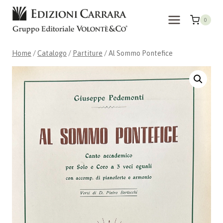
Salta
al
0
contenuto
Home
/
Catalogo
/
Partiture
/
Al Sommo Pontefice