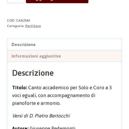
Sommo
Pontefice
quantità
COD:
CAA2563
Categoria:
Partiture
Descrizione
Informazioni aggiuntive
Descrizione
Titolo:
Canto accademico per Solo e Coro a 3
voci eguali, con accompagnamento di
pianoforte e armonio.
Versi di D. Pietro Bertocchi
Autore:
Giuseppe Pedemonti