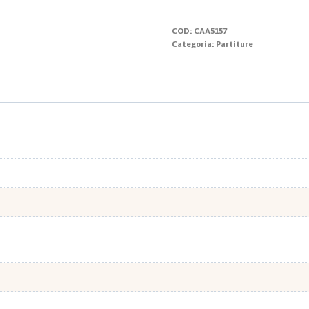
la
Messa
COD:
CAA5157
quantità
Categoria:
Partiture