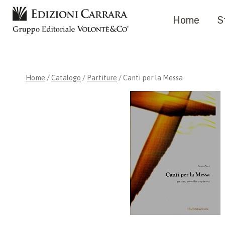
Salta
Home
S
al
contenuto
Home
/
Catalogo
/
Partiture
/
Canti per la Messa