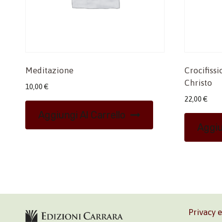
Meditazione
Crocifissi
Christo
10,00
€
22,00
€
Aggiungi Al Carrello
Aggiu
Privacy 