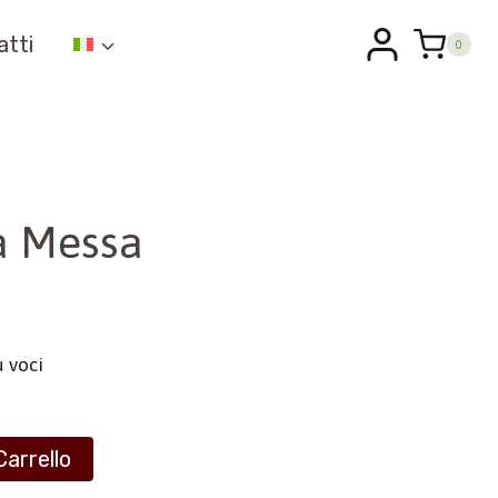
atti
0
la Messa
ù voci
Carrello