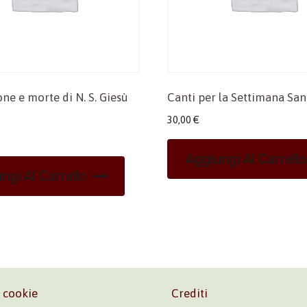
one e morte di N. S. Giesù
Canti per la Settimana San
30,00
€
Aggiungi Al Carrello
ngi Al Carrello
e cookie
Crediti