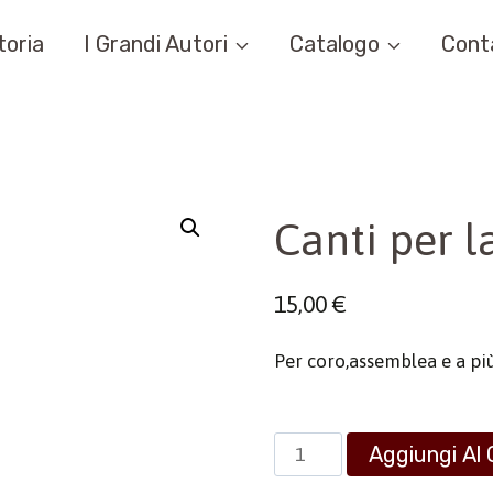
toria
I Grandi Autori
Catalogo
Cont
Canti per 
15,00
€
Per coro,assemblea e a pi
Canti
Aggiungi Al 
per