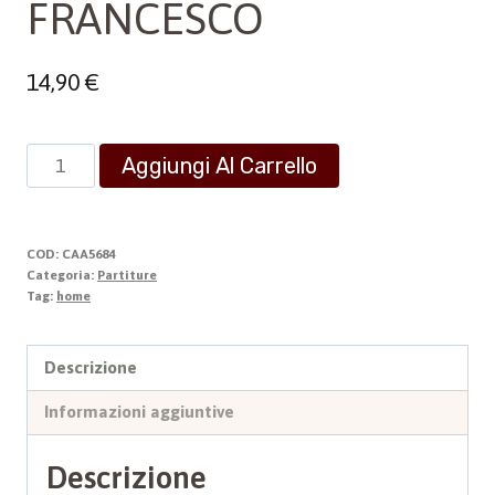
FRANCESCO
14,90
€
COMPOSIZIONI
Aggiungi Al Carrello
MUSICALI
SACRE
SU
COD:
CAA5684
TESTI
Categoria:
Partiture
Tag:
home
DI
SAN
FRANCESCO
Descrizione
quantità
Informazioni aggiuntive
Descrizione