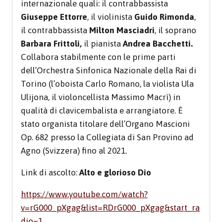
internazionale quali: il contrabbassista
Giuseppe Ettorre
, il violinista
Guido Rimonda
,
il contrabbassista
Milton Masciadri
, il soprano
Barbara Frittoli,
il pianista
Andrea Bacchetti.
Collabora stabilmente con le prime parti
dell’Orchestra Sinfonica Nazionale della Rai di
Torino (l’oboista Carlo Romano, la violista Ula
Ulijona, il violoncellista Massimo Macrì) in
qualità di clavicembalista e arrangiatore. È
stato organista titolare dell’Organo Mascioni
Op. 682 presso la Collegiata di San Provino ad
Agno (Svizzera) fino al 2021.
Link di ascolto:
Alto e glorioso Dio
https://www.youtube.com/watch?
v=rG000_pXgag&list=RDrG000_pXgag&start_ra
dio=1