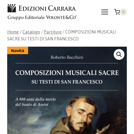
Salta
al
0
contenuto
Home
/
Catalogo
/
Partiture
/
COMPOSIZIONI MUSICALI
SACRE SU TESTI DI SAN FRANCESCO
Novità