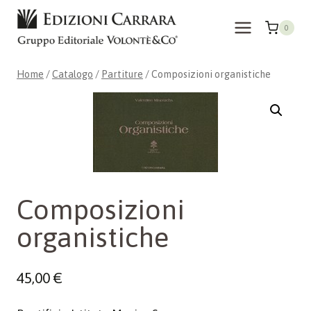
Salta
al
0
contenuto
Home
/
Catalogo
/
Partiture
/
Composizioni organistiche
Composizioni
organistiche
45,00
€