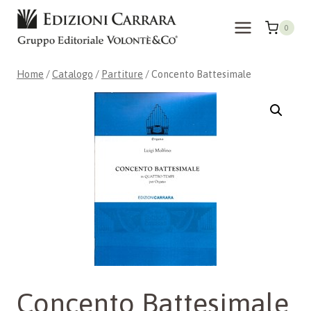
Salta
al
0
contenuto
Home
/
Catalogo
/
Partiture
/
Concento Battesimale
Concento Battesimale