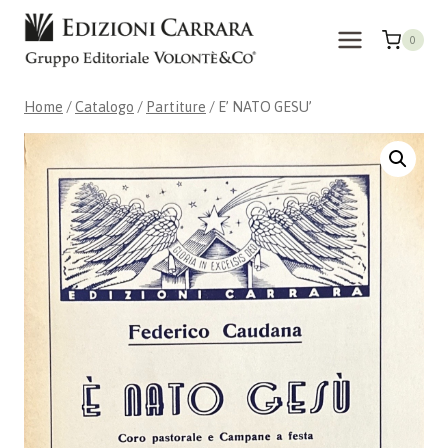
Salta
al
0
contenuto
Home
/
Catalogo
/
Partiture
/
E’ NATO GESU’