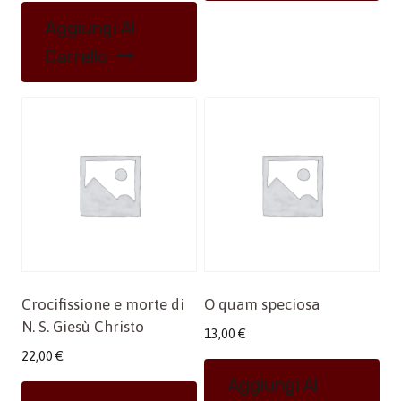
Aggiungi Al
Carrello
Crocifissione e morte di
O quam speciosa
N. S. Giesù Christo
13,00
€
22,00
€
Aggiungi Al