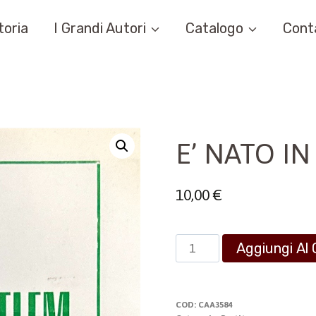
toria
I Grandi Autori
Catalogo
Cont
E’ NATO I
10,00
€
E'
Aggiungi Al 
NATO
IN
BETLEM
COD:
CAA3584