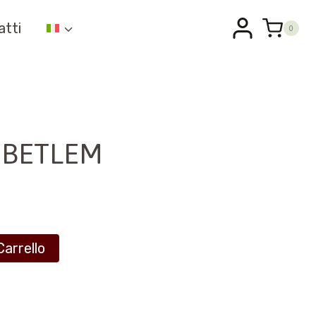
atti
0
N BETLEM
Carrello