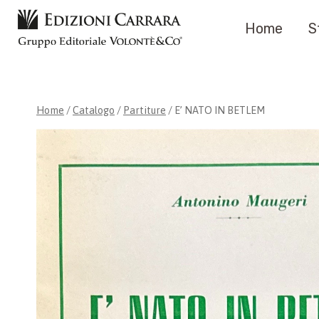
Salta
Home
S
al
contenuto
Home
/
Catalogo
/
Partiture
/
E’ NATO IN BETLEM