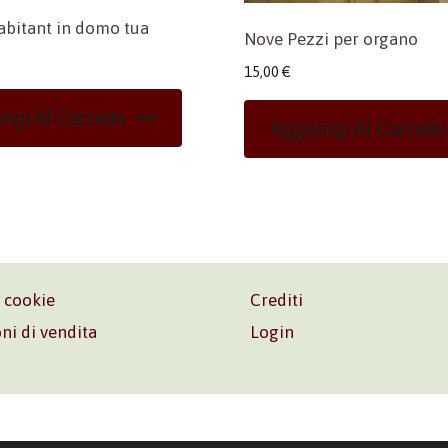
 abitant in domo tua
Nove Pezzi per organo
15,00
€
ngi Al Carrello
Aggiungi Al Carrello
e cookie
Crediti
ni di vendita
Login