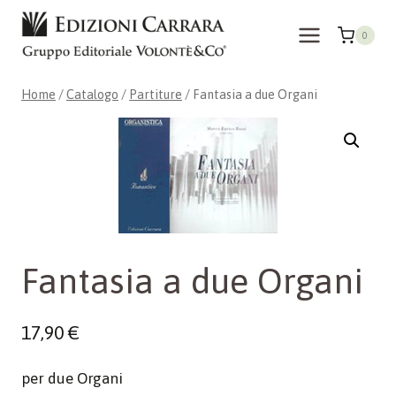
Salta
al
0
contenuto
Home
/
Catalogo
/
Partiture
/
Fantasia a due Organi
Fantasia a due Organi
17,90
€
per due Organi