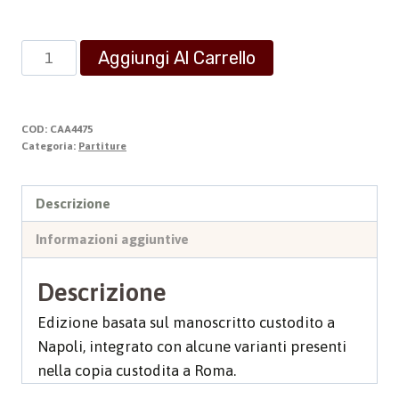
Fantasia
Aggiungi Al Carrello
a
due
Organi
COD:
CAA4475
quantità
Categoria:
Partiture
Descrizione
Informazioni aggiuntive
Descrizione
Edizione basata sul manoscritto custodito a
Napoli, integrato con alcune varianti presenti
nella copia custodita a Roma.