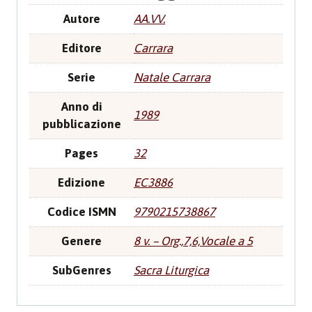
Autore
AA.VV.
Editore
Carrara
Serie
Natale Carrara
Anno di
1989
pubblicazione
Pages
32
Edizione
EC3886
Codice ISMN
9790215738867
Genere
8 v. – Org.,7,6,Vocale a 5
SubGenres
Sacra Liturgica