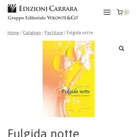
Salta
al
0
contenuto
Home
/
Catalogo
/
Partiture
/
Fulgida notte
Fulgida notte