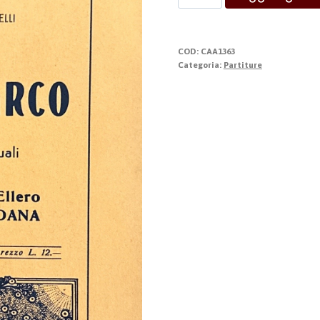
D’Arco
quantità
COD:
CAA1363
Categoria:
Partiture