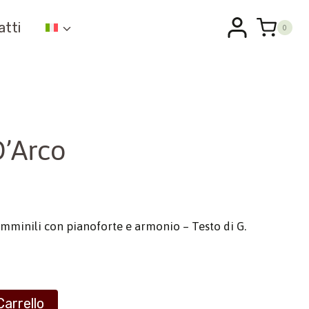
atti
0
’Arco
femminili con pianoforte e armonio – Testo di G.
Carrello