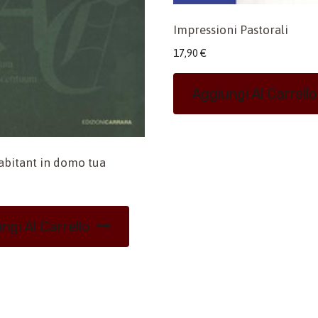
Impressioni Pastorali
17,90
€
Aggiungi Al Carrello
 abitant in domo tua
ngi Al Carrello