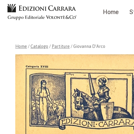
Salta
Home
S
al
contenuto
Home
/
Catalogo
/
Partiture
/
Giovanna D’Arco