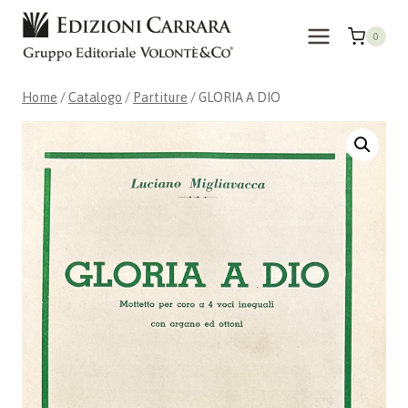
Salta
al
0
contenuto
Home
/
Catalogo
/
Partiture
/
GLORIA A DIO