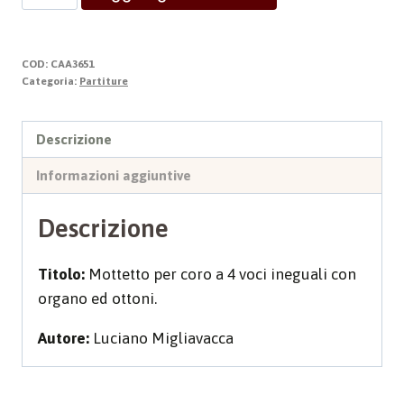
A
DIO
quantità
COD:
CAA3651
Categoria:
Partiture
Descrizione
Informazioni aggiuntive
Descrizione
Titolo:
Mottetto per coro a 4 voci ineguali con
organo ed ottoni.
Autore:
Luciano Migliavacca