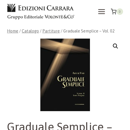
Salta
al
0
contenuto
Home
/
Catalogo
/
Partiture
/
Graduale Semplice – Vol. 02
Graduale Semplice –