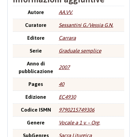
Autore
AA.VV.
Curatore
Sessantini G./Vessia G.N.
Editore
Carrara
Serie
Graduale semplice
Anno di
2007
pubblicazione
Pages
40
Edizione
EC4930
Codice ISMN
9790215749306
Genere
Vocale a 1 v. – Org.
SubGenres
Sacra Liturgica