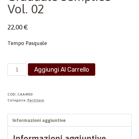
Vol. 02
22,00
€
Tempo Pasquale
Graduale
Aggiungi Al Carrello
Semplice
-
Vol.
COD:
CAA4930
02
Categoria:
Partiture
quantità
Informazioni aggiuntive
Informazioni aggiuntive