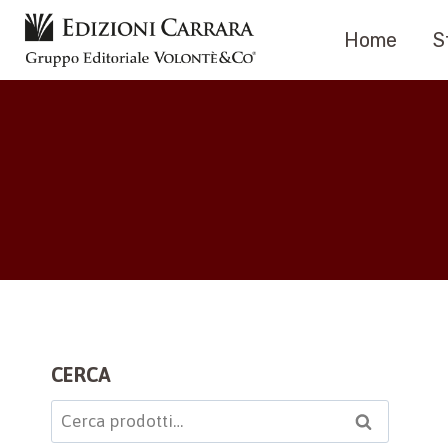
Salta
Home
S
al
contenuto
CERCA
Cerca:
Cerca