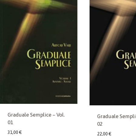
Graduale Semplice – Vol.
Graduale Semplic
01
02
31,00
€
22,00
€