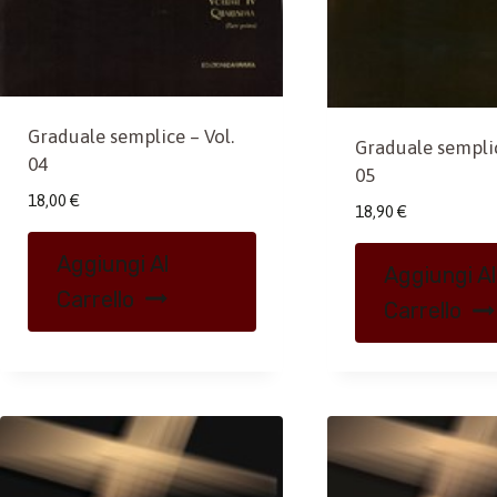
Graduale semplice – Vol.
Graduale semplic
04
05
18,00
€
18,90
€
Aggiungi Al
Aggiungi Al
Carrello
Carrello