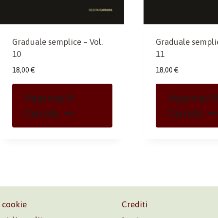
Graduale semplice – Vol.
Graduale semplic
10
11
18,00
€
18,00
€
Aggiungi Al
Aggiungi Al
Carrello
Carrello
e cookie
Crediti