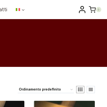
atti
0