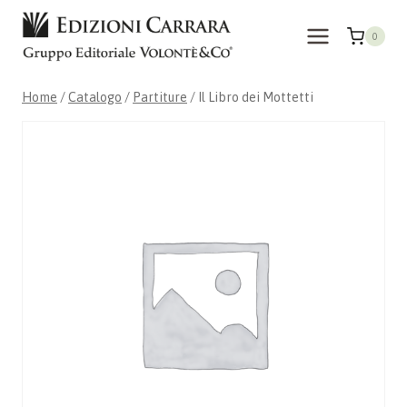
Salta
al
0
contenuto
Home
/
Catalogo
/
Partiture
/
Il Libro dei Mottetti