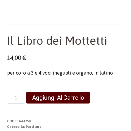
Il Libro dei Mottetti
14,00
€
per coro a 3 e 4 voci ineguali e organo, in latino
Il
Aggiungi Al Carrello
Libro
dei
Mottetti
COD:
CAA4750
quantità
Categoria:
Partiture