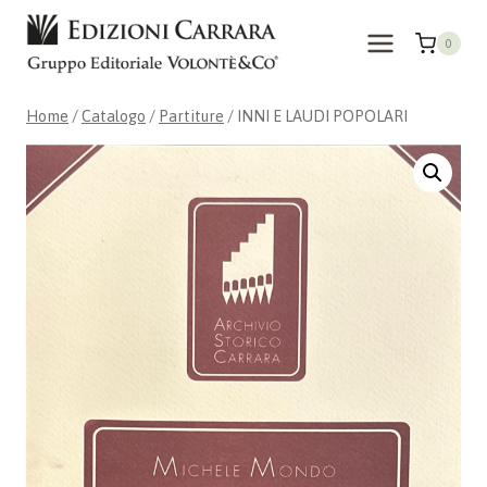
Salta
al
0
contenuto
Home
/
Catalogo
/
Partiture
/
INNI E LAUDI POPOLARI