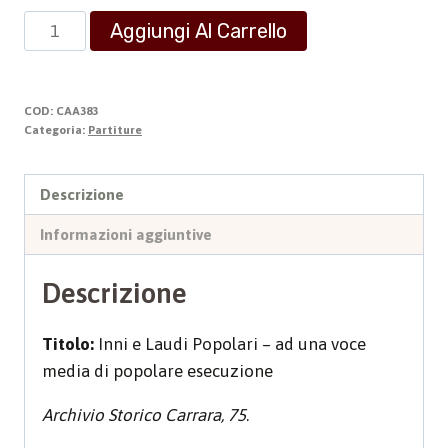
INNI
Aggiungi Al Carrello
E
LAUDI
POPOLARI
COD:
CAA383
quantità
Categoria:
Partiture
Descrizione
Informazioni aggiuntive
Descrizione
Titolo:
Inni e Laudi Popolari – ad una voce
media di popolare esecuzione
Archivio Storico Carrara, 75
.