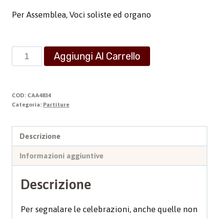
Per Assemblea, Voci soliste ed organo
Inno
Aggiungi Al Carrello
Sinodale
-
Guida
COD:
CAA4834
il
Categoria:
Partiture
tuo
popolo
Descrizione
quantità
Informazioni aggiuntive
Descrizione
Per segnalare le celebrazioni, anche quelle non