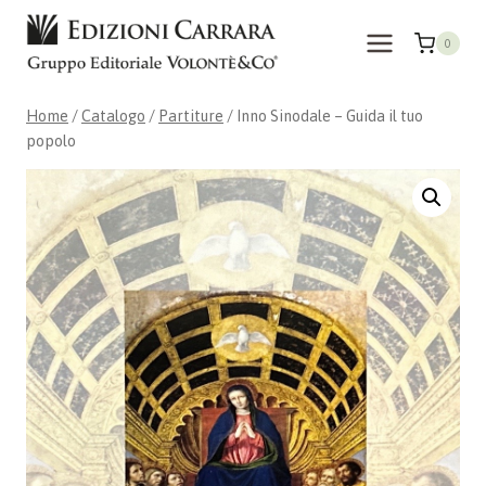
Salta
al
0
contenuto
Home
/
Catalogo
/
Partiture
/
Inno Sinodale – Guida il tuo
popolo