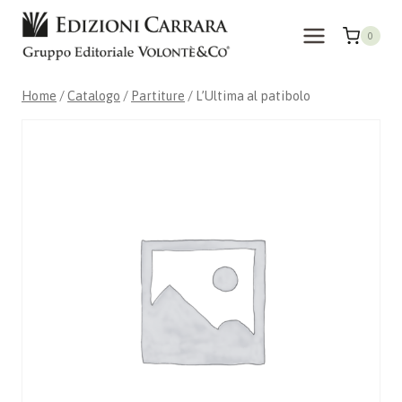
Salta
al
0
contenuto
Home
/
Catalogo
/
Partiture
/
L’Ultima al patibolo