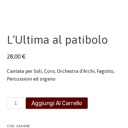
L’Ultima al patibolo
28,00
€
Cantata per Soli, Coro, Orchestra d’Archi, Fagotto,
Percussioni ed organo
L’Ultima
Aggiungi Al Carrello
al
patibolo
quantità
COD:
CAA4285